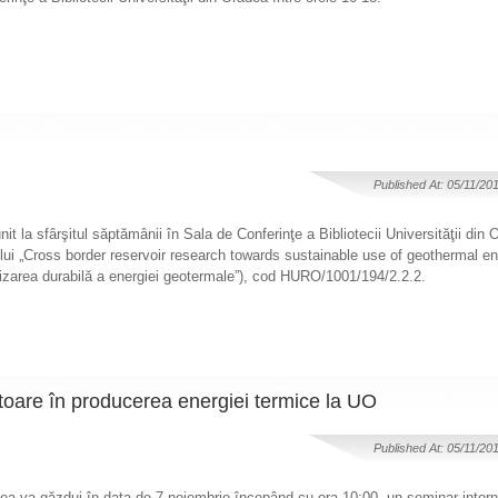
Published At: 05/11/20
nit la sfârşitul săptămânii în Sala de Conferinţe a Bibliotecii Universităţii din
tului „Cross border reservoir research towards sustainable use of geothermal e
tilizarea durabilă a energiei geotermale”), cod HURO/1001/194/2.2.2.
toare în producerea energiei termice la UO
Published At: 05/11/20
a va găzdui în data de 7 noiembrie începând cu ora 10:00, un seminar intern