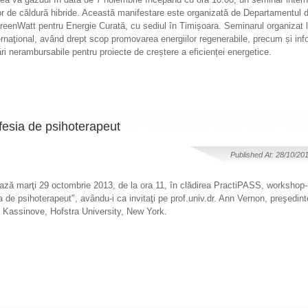
r de căldură hibride. Această manifestare este organizată de Departamentul d
eenWatt pentru Energie Curată, cu sediul în Timișoara. Seminarul organizat 
ternaţional, având drept scop promovarea energiilor regenerabile, precum și in
țări nerambursabile pentru proiecte de creștere a eficienței energetice.
fesia de psihoterapeut
Published At: 28/10/20
ză marţi 29 octombrie 2013, de la ora 11, în clădirea PractiPASS, workshop-ul
 de psihoterapeut", avându-i ca invitaţi pe prof.univ.dr. Ann Vernon, preşedinte 
d Kassinove, Hofstra University, New York.