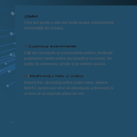
Click aici pentru a afla mai multe despre evenimentele
Universității din Oradea.
Citiți aici anunțurile și comunicatele publice, destinate
partenerilor media online sau tiparită și nu numai. Ne
puteți, de asemenea, urmări și pe rețelele sociale.
Galeria foto, streaming online audio-video, ateliere
WebTV, punem aici orice vă stimulează, antrenează și
va face să vă implicați alături de noi!