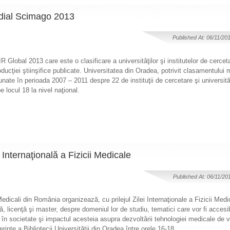
ndial Scimago 2013
Published At: 06/11/20
 Global 2013 care este o clasificare a universităţilor şi institutelor de cercet
roducţiei ştiinşifice publicate. Universitatea din Oradea, potrivit clasamentulu
unate în perioada 2007 – 2011 despre 22 de instituţii de cercetare şi universit
e locul 18 la nivel naţional.
Internaţională a Fizicii Medicale
Published At: 06/11/20
Medicali din România organizează, cu prilejul Zilei Internaţionale a Fizicii Medi
, licenţă şi master, despre domeniul lor de studiu, tematici care vor fi accesibi
le în societate şi impactul acesteia asupra dezvoltării tehnologiei medicale de v
rinţe a Bibliotecii Universităţii din Oradea între orele 16-18.