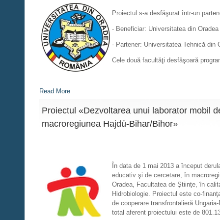
Proiectul s-a desfăşurat într-un parten
- Beneficiar: Universitatea din Oradea
- Partener: Universitatea Tehnică din
Cele două facultăţi desfăşoară program
Read More
Proiectul «Dezvoltarea unui laborator mobil de
macroregiunea Hajdú-Bihar/Bihor»
În data de 1 mai 2013 a început derula
educativ şi de cercetare, în macror
Oradea, Facultatea de Ştiinţe, în cali
Hidrobiologie. Proiectul este co-fina
de cooperare transfrontalieră Ungari
total aferent proiectului este de 801.1