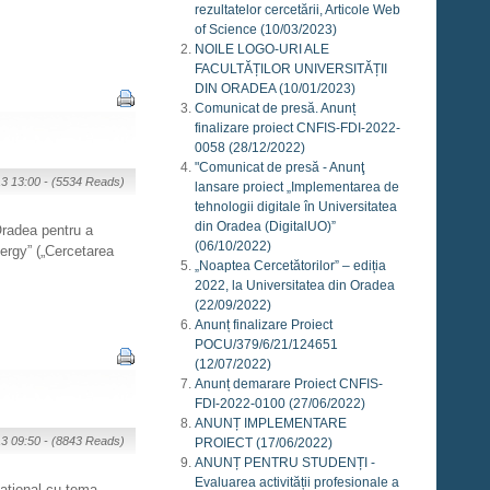
rezultatelor cercetării, Articole Web
of Science
(10/03/2023)
NOILE LOGO-URI ALE
FACULTĂȚILOR UNIVERSITĂȚII
DIN ORADEA
(10/01/2023)
Comunicat de presă. Anunț
finalizare proiect CNFIS-FDI-2022-
0058
(28/12/2022)
"Comunicat de presă - Anunţ
13 13:00 -
(5534 Reads)
lansare proiect „Implementarea de
tehnologii digitale în Universitatea
din Oradea (DigitalUO)”
 Oradea pentru a
(06/10/2022)
nergy” („Cercetarea
„Noaptea Cercetătorilor” – ediția
2022, la Universitatea din Oradea
(22/09/2022)
Anunț finalizare Proiect
POCU/379/6/21/124651
(12/07/2022)
Anunț demarare Proiect CNFIS-
FDI-2022-0100
(27/06/2022)
ANUNȚ IMPLEMENTARE
13 09:50 -
(8843 Reads)
PROIECT
(17/06/2022)
ANUNȚ PENTRU STUDENȚI -
Evaluarea activității profesionale a
aţional cu tema