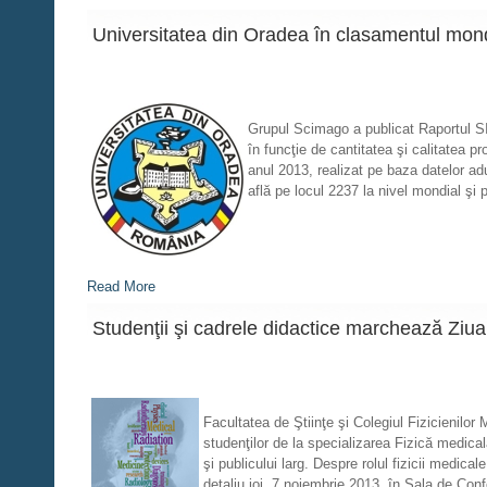
Universitatea din Oradea în clasamentul mo
Grupul Scimago a publicat Raportul SIR
în funcţie de cantitatea şi calitatea p
anul 2013, realizat pe baza datelor ad
află pe locul 2237 la nivel mondial şi p
Read More
Studenţii şi cadrele didactice marchează Ziua 
Facultatea de Ştiinţe şi Colegiul Fizicienilor 
studenţilor de la specializarea Fizică medicală
şi publicului larg. Despre rolul fizicii medica
detaliu joi, 7 noiembrie 2013, în Sala de Confe