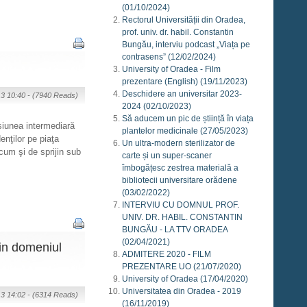
(01/10/2024)
Rectorul Universității din Oradea,
prof. univ. dr. habil. Constantin
Bungău, interviu podcast „Viața pe
contrasens”
(12/02/2024)
University of Oradea - Film
prezentare (English)
(19/11/2023)
Deschidere an universitar 2023-
13 10:40 -
(7940 Reads)
2024
(02/10/2023)
Să aducem un pic de știință în viața
esiunea intermediară
plantelor medicinale
(27/05/2023)
enţilor pe piaţa
Un ultra-modern sterilizator de
cum şi de sprijin sub
carte și un super-scaner
îmbogățesc zestrea materială a
bibliotecii universitare orădene
(03/02/2022)
INTERVIU CU DOMNUL PROF.
UNIV. DR. HABIL. CONSTANTIN
BUNGĂU - LA TTV ORADEA
(02/04/2021)
din domeniul
ADMITERE 2020 - FILM
PREZENTARE UO
(21/07/2020)
University of Oradea
(17/04/2020)
Universitatea din Oradea - 2019
13 14:02 -
(6314 Reads)
(16/11/2019)