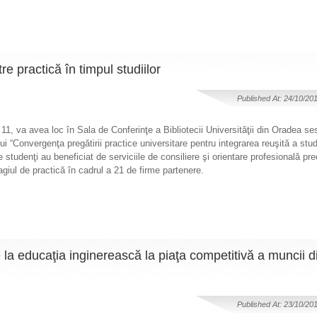
re practică în timpul studiilor
Published At: 24/10/20
 11, va avea loc în Sala de Conferinţe a Bibliotecii Universităţii din Oradea s
lui “Convergenţa pregătirii practice universitare pentru integrarea reuşită a stud
studenţi au beneficiat de serviciile de consiliere şi orientare profesională pre
agiul de practică în cadrul a 21 de firme partenere.
 de la educaţia inginerească la piaţa competitivă a muncii 
Published At: 23/10/20