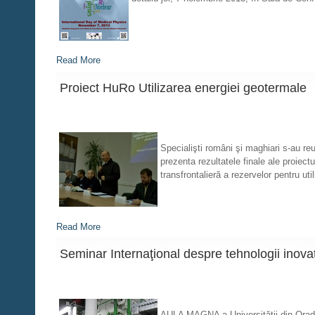
Read More
Proiect HuRo Utilizarea energiei geotermale
Specialişti români şi maghiari s-au reu
prezenta rezultatele finale ale proiec
transfrontalieră a rezervelor pentru u
Read More
Seminar Internaţional despre tehnologii inova
AULA MAGNA a Universităţii din Orade