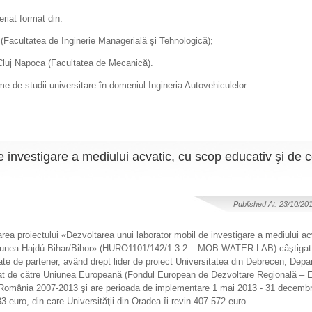
eriat format din:
 (Facultatea de Inginerie Managerială şi Tehnologică);
 Cluj Napoca (Facultatea de Mecanică).
e de studii universitare în domeniul Ingineria Autovehiculelor.
 investigare a mediului acvatic, cu scop educativ şi de c
Published At: 23/10/20
rea proiectului «Dezvoltarea unui laborator mobil de investigare a mediului ac
egiunea Hajdú-Bihar/Bihor» (HURO1101/142/1.3.2 – MOB-WATER-LAB) câştigat 
tate de partener, având drept lider de proiect Universitatea din Debrecen, Dep
nţat de către Uniunea Europeană (Fondul European de Dezvoltare Regională – 
a-România 2007-2013 şi are perioada de implementare 1 mai 2013 - 31 decembr
33 euro, din care Universităţii din Oradea îi revin 407.572 euro.