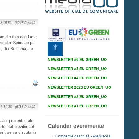
13 15:51 -
(6247 Reads)
are din întreaga lume
i mondial Scimago pe
ăţi din România, se
NEWSLETTER #6 EU GREEN_UO
NEWSLETTER #5 EU GREEN_UO
NEWSLETTER #4 EU GREEN_UO
NEWSLETTER 2023 EU GREEN_UO
NEWSLETTER #2 EU GREEN_UO
NEWSLETTER #1 EU GREEN_UO
13 10:38 -
(6116 Reads)
cale, prezentări ale
Calendar evenimente
le atât elevilor cât
ârf, se va discuta în
Competiție deschisă - Premierea