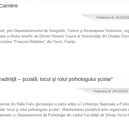
Carrière
Published At: 25/10/20
rt, prin Departartamentul de Geografie, Turism şi Amenajarea Teritoriului, or
e a titlului onorific de Doctor Honoris Causa al Universităţii din Oradea Dom
sitatea "François-Rabelais" din Tours, Franţa.
adiniţă – şcoală: locul şi rolul psihologului şcolar”
Published At: 24/10/2013
rmal din Băile Felix găzduieşte a patra ediţie a Conferinţei Naţionale a Psihol
ală: locul şi rolul psihologului şcolar”. Manifestarea ştiinţifică este organizată
laborare cu Departamentul de Psihologie din cadrul Facultăţii de Ştiinţe Soci