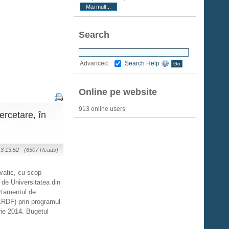
Mai mult...
Search
Search Help
Advanced:
Online pe website
913 online users
ercetare, în
13 13:52 -
(6507 Reads)
vatic, cu scop
de Universitatea din
artamentul de
ERDF) prin programul
ie 2014. Bugetul