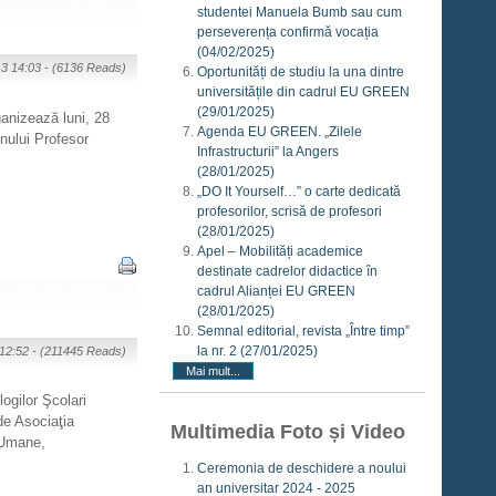
studentei Manuela Bumb sau cum
perseverența confirmă vocația
(04/02/2025)
13 14:03 -
(6136 Reads)
Oportunități de studiu la una dintre
universitățile din cadrul EU GREEN
(29/01/2025)
ganizează luni, 28
Agenda EU GREEN. „Zilele
nului Profesor
Infrastructurii” la Angers
(28/01/2025)
„DO It Yourself…” o carte dedicată
profesorilor, scrisă de profesori
(28/01/2025)
Apel – Mobilități academice
destinate cadrelor didactice în
cadrul Alianței EU GREEN
(28/01/2025)
Semnal editorial, revista „Între timp”
la nr. 2
(27/01/2025)
 12:52 -
(211445 Reads)
Mai mult...
ogilor Şcolari
 de Asociaţia
Multimedia Foto și Video
o-Umane,
Ceremonia de deschidere a noului
an universitar 2024 - 2025