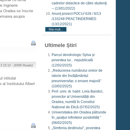
cadrelor didactice de către studenţi
e Inginerie
--
(13/01/2022)
la Oradea se înscrie
Anunț proiect POCU/ 626 / 6/13
formarea asupra
/133248 PRACTINDERMED
(13/12/2021)
Mai mult...
Ultimele Știri
Parcul dendrologic Sylva și
povestea lui... nepublicată
(12/02/2025)
13 15:12 -
(8395 Reads)
„Reducerea numărului orelor de
istorie din învățământul
 intitulat
preuniversitar, o eroare majoră”
al Institutului Albert
(10/02/2025)
Prof. univ. dr. habil. Livia Bandici,
prorector al Universității din
Oradea, numită în Consiliul
Național de Etică
(07/02/2025)
Universitatea din Oradea pătrunde
în „spațiul infinitelor posibilități ”
(06/02/2025)
„Simfonia destinului”, povestea