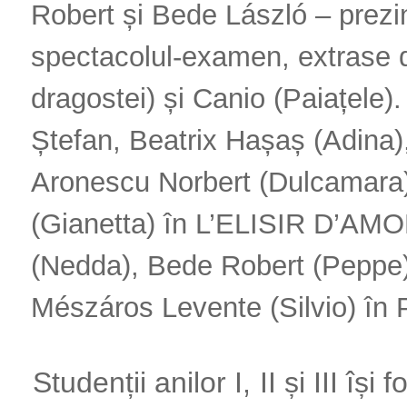
Robert și Bede László – prezin
spectacolul-examen, extrase di
dragostei) și Canio (Paiațele)
Ștefan, Beatrix Hașaș (Adina)
Aronescu Norbert (Dulcamara)
(Gianetta) în L’ELISIR D’AMOR
(Nedda), Bede Robert (Peppe)
Mészáros Levente (Silvio) în
Studenții anilor I, II și III îș