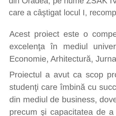
din Oradea, pe nume ZSAK IV
care a câştigat locul I, recom
Acest proiect este o compe
excelenţa în mediul univers
Economie, Arhitectură, Jurn
Proiectul a avut ca scop p
studenţi care îmbină cu suc
din mediul de business, dovedi
precum şi capacitatea de a 