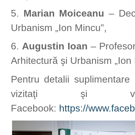
5.
Marian Moiceanu
– Deca
Urbanism „Ion Mincu”,
6.
Augustin Ioan
– Profesor
Arhitectură şi Urbanism „Ion
Pentru detalii suplimentar
vizitaţi şi v
Facebook:
https://www.face