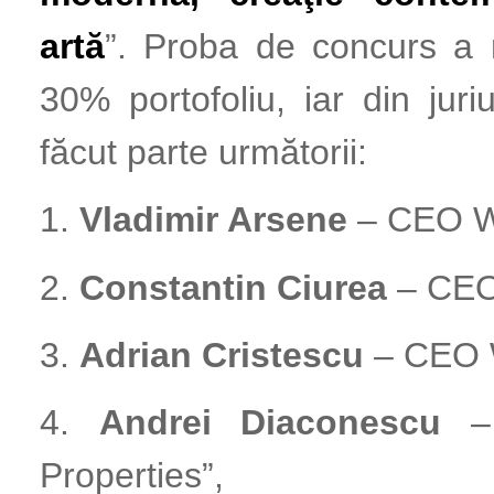
artă
”. Proba de concurs a r
30% portofoliu, iar din j
făcut parte următorii:
1.
Vladimir Arsene
– CEO We
2.
Constantin Ciurea
– CEO 
3.
Adrian Cristescu
– CEO W
4.
Andrei Diaconescu
– 
Properties”,