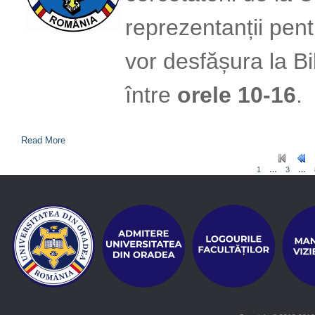
reprezentanții pent
vor desfășura la Bi
între
orele 10-16
.
Read More
1
…
3
…