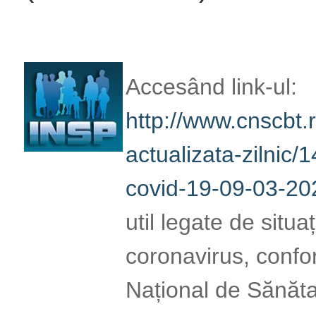
Accesând link-ul:
http://www.cnscbt.r
actualizata-zilnic/1
covid-19-09-03-202
util legate de situaț
coronavirus, confor
Național de Sănăt