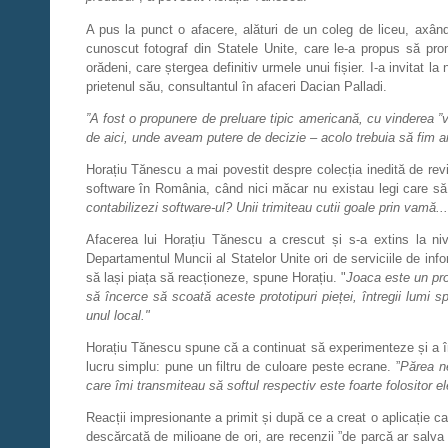
A pus la punct o afacere, alături de un coleg de liceu, axându
cunoscut fotograf din Statele Unite, care le-a propus să pro
orădeni, care ștergea definitiv urmele unui fișier. I-a invitat 
prietenul său, consultantul în afaceri Dacian Palladi.
”A fost o propunere de preluare tipic americană, cu vinderea ”v
de aici, unde aveam putere de decizie – acolo trebuia să fim ang
Horațiu Tănescu a mai povestit despre colecția inedită de revis
software în România, când nici măcar nu existau legi care 
contabilizezi software-ul? Unii trimiteau cutii goale prin vamă.
Afacerea lui Horațiu Tănescu a crescut și s-a extins la nive
Departamentul Muncii al Statelor Unite ori de serviciile de info
să lași piața să reacționeze, spune Horațiu. "
Joaca este un pro
să încerce să scoată aceste prototipuri pieței, întregii lumi 
unul local."
Horațiu Tănescu spune că a continuat să experimenteze și a în
lucru simplu: pune un filtru de culoare peste ecrane. ”
Părea ne
care îmi transmiteau să softul respectiv este foarte folositor el
Reacții impresionante a primit și după ce a creat o aplicație ca
descărcată de milioane de ori, are recenzii ”de parcă ar salva p