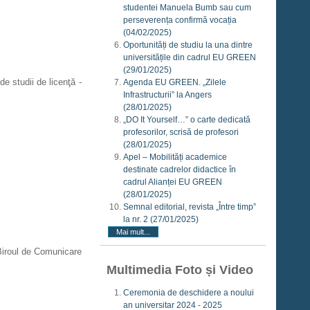
studentei Manuela Bumb sau cum
perseverența confirmă vocația
(04/02/2025)
Oportunități de studiu la una dintre
universitățile din cadrul EU GREEN
(29/01/2025)
e studii de licenţă -
Agenda EU GREEN. „Zilele
Infrastructurii” la Angers
(28/01/2025)
„DO It Yourself…” o carte dedicată
profesorilor, scrisă de profesori
(28/01/2025)
Apel – Mobilități academice
destinate cadrelor didactice în
cadrul Alianței EU GREEN
(28/01/2025)
Semnal editorial, revista „Între timp”
la nr. 2
(27/01/2025)
Mai mult...
iroul de Comunicare
Multimedia Foto și Video
Ceremonia de deschidere a noului
an universitar 2024 - 2025