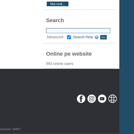
Mai mult...
Search
Search Help
Advanced:
Online pe website
983 online users
Găzduire:
SMIIT