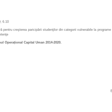
, 6.10
entru creşterea paricipării studenţilor din categorii vulnerabile la programe d
etenţe
ul Operaț
ional Capital Uman 2014-2020.
. CĂUȘ Vasile Aurel
B