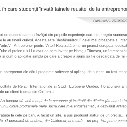
în care studenții învață tainele reușitei de la antrepreno
Published At: 27/10/202
nori de succes care au învățat din propriile experiențe care este rețeta succesu
are le au tinerii curioși. Acesta este ”desfășurătorul” celei mai proaspete și int
ntreV - Antreprenor pentru Viitor! Realizată printr-un proiect european dedicat 
be al proiec-tului l-a avut ca prim invitat pe Horațiu Tănescu, un întreprinză
ă și cum o aplicație simplă pe care a creat-o a ajuns să fie descărcată de mili
n antreprenor ale cărui programe software și aplicații de succes au fost recoma
ltății de Relații Internaționale și Studii Europene Oradea, Horațiu și-a ami
 de un client tocmai din California.
început să vină reacții de la persoane și instituții din diferite țări care le f
or unul dintre programele mele, lucru care m-a entuziasmat
”, a dezvăluit antrep
tuite la cele pe bani. A făcut un site, a pus produsul alături de un preț și... s
date. O persoană de undeva, din California, și o cifră – un preț. Era prima pe