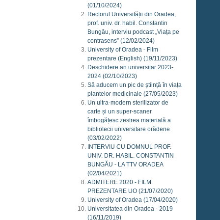
(01/10/2024)
Rectorul Universității din Oradea,
prof. univ. dr. habil. Constantin
Bungău, interviu podcast „Viața pe
contrasens”
(12/02/2024)
University of Oradea - Film
prezentare (English)
(19/11/2023)
Deschidere an universitar 2023-
2024
(02/10/2023)
Să aducem un pic de știință în viața
plantelor medicinale
(27/05/2023)
Un ultra-modern sterilizator de
carte și un super-scaner
îmbogățesc zestrea materială a
bibliotecii universitare orădene
(03/02/2022)
INTERVIU CU DOMNUL PROF.
UNIV. DR. HABIL. CONSTANTIN
BUNGĂU - LA TTV ORADEA
(02/04/2021)
ADMITERE 2020 - FILM
PREZENTARE UO
(21/07/2020)
University of Oradea
(17/04/2020)
Universitatea din Oradea - 2019
(16/11/2019)