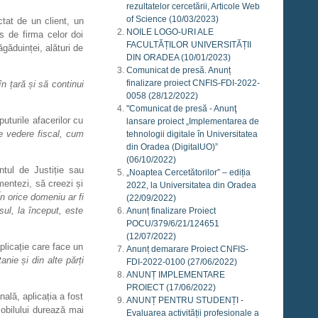
rezultatelor cercetării, Articole Web
of Science
(10/03/2023)
ctat de un client, un
NOILE LOGO-URI ALE
s de firma celor doi
FACULTĂȚILOR UNIVERSITĂȚII
găduinței, alături de
DIN ORADEA
(10/01/2023)
Comunicat de presă. Anunț
finalizare proiect CNFIS-FDI-2022-
n țară și să continui
0058
(28/12/2022)
"Comunicat de presă - Anunţ
uturile afacerilor cu
lansare proiect „Implementarea de
e vedere fiscal, cum
tehnologii digitale în Universitatea
din Oradea (DigitalUO)”
(06/10/2022)
ntul de Justiție sau
„Noaptea Cercetătorilor” – ediția
mentezi, să creezi și
2022, la Universitatea din Oradea
 orice domeniu ar fi
(22/09/2022)
sul, la început, este
Anunț finalizare Proiect
POCU/379/6/21/124651
(12/07/2022)
licație care face un
Anunț demarare Proiect CNFIS-
anie și din alte părți
FDI-2022-0100
(27/06/2022)
ANUNȚ IMPLEMENTARE
PROIECT
(17/06/2022)
ală, aplicația a fost
ANUNȚ PENTRU STUDENȚI -
mobilului durează mai
Evaluarea activității profesionale a