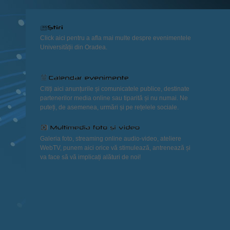
Click aici pentru a afla mai multe despre evenimentele
Universității din Oradea.
Citiți aici anunțurile și comunicatele publice, destinate
partenerilor media online sau tiparită și nu numai. Ne
puteți, de asemenea, urmări și pe rețelele sociale.
Galeria foto, streaming online audio-video, ateliere
WebTV, punem aici orice vă stimulează, antrenează și
va face să vă implicați alături de noi!