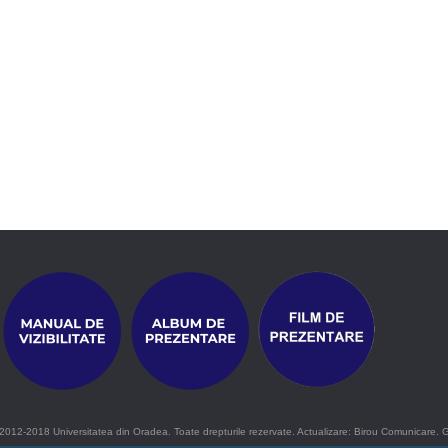
2012-2018 Universitatea din Oradea. Toate drepturile rezervate. Actualizare: Birou Comunicare. 