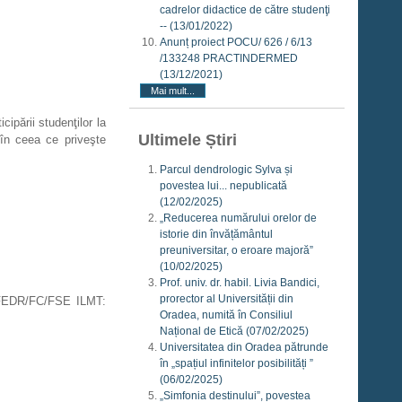
cadrelor didactice de către studenţi
--
(13/01/2022)
Anunț proiect POCU/ 626 / 6/13
/133248 PRACTINDERMED
(13/12/2021)
Mai mult...
ipării studenţilor la
Ultimele Știri
l în ceea ce priveşte
Parcul dendrologic Sylva și
povestea lui... nepublicată
(12/02/2025)
„Reducerea numărului orelor de
istorie din învățământul
preuniversitar, o eroare majoră”
(10/02/2025)
Prof. univ. dr. habil. Livia Bandici,
prorector al Universității din
in FEDR/FC/FSE ILMT:
Oradea, numită în Consiliul
Național de Etică
(07/02/2025)
Universitatea din Oradea pătrunde
în „spațiul infinitelor posibilități ”
(06/02/2025)
„Simfonia destinului”, povestea