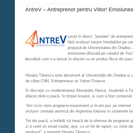
AntreV – Antreprenor pentru Viitor! Emisiunea 
Lecții în direct, ”predate” de antrepre
fără ocolișuri tuturor întrebărilor pe c
propusă de Universitatea din Oradea, A
emisiunea difuzată pe canalul de YouTu
dezvăluit cum s-a lansat în afaceri cu un produs făcut din joac
Horațiu Tănescu este absolvent al Universității din Oradea și u
de către CNN, Entrepreneur ori Yahoo Finance.
În discuția cu moderatoarea Alexandra Hanza, studentă a Facu
afaceri dintr-o joacă, în timpul liceului, și cum a fost contactat
”
Am scris niște programe-experiment și le-am pus pe internet. Au 
inclusiv centrala atomică din Argentina folosea în sistemele l
Tot din joacă, a hotărât să treacă de la oferirea de programe gra
zi a venit un email ciudat, așa, ca un fel de raport, cu niște 
produsul
”, a povestit Horațiu Tănescu.