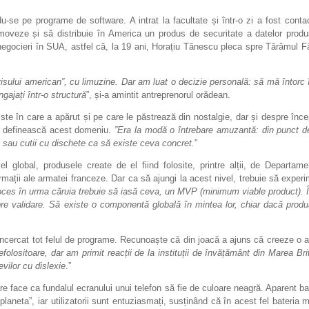
-se pe programe de software. A intrat la facultate și într-o zi a fost conta
moveze și să distribuie în America un produs de securitate a datelor produ
la negocieri în SUA, astfel că, la 19 ani, Horațiu Tănescu pleca spre Tărâmul Fă
isului american”, cu limuzine. Dar am luat o decizie personală: să mă întorc î
ajați într-o structură
”, și-a amintit antreprenorul orădean.
te în care a apărut și pe care le păstrează din nostalgie, dar și despre încep
să definească acest domeniu.
”Era la modă o întrebare amuzantă: din punct d
.. sau cutii cu dischete ca să existe ceva concret.
”
l global, produsele create de el fiind folosite, printre alții, de Departame
rmații ale armatei franceze. Dar ca să ajungi la acest nivel, trebuie să experi
ces în urma căruia trebuie să iasă ceva, un MVP (minimum viable product). În
spre validare. Să existe o componentă globală în mintea lor, chiar dacă produ
cercat tot felul de programe. Recunoaște că din joacă a ajuns că creeze o ap
folositoare, dar am primit reacții de la instituții de învățământ din Marea Brit
evilor cu dislexie
.”
re face ca fundalul ecranului unui telefon să fie de culoare neagră. Aparent ban
laneta”, iar utilizatorii sunt entuziasmați, susținând că în acest fel bateria 