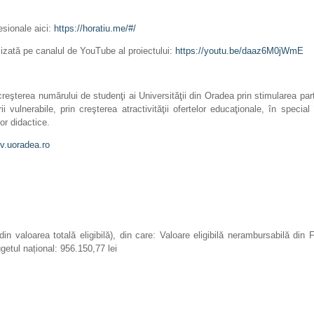
fesionale aici:
https://horatiu.me/#/
lizată pe canalul de YouTube al proiectului:
https://youtu.be/daaz6M0jWmE
şterea numărului de studenţi ai Universităţii din Oradea prin stimularea partic
i vulnerabile, prin creşterea atractivităţii ofertelor educaţionale, în specia
or didactice.
ev.uoradea.ro
din valoarea totală eligibilă), din care: Valoare eligibilă nerambursabilă d
getul național: 956.150,77 lei