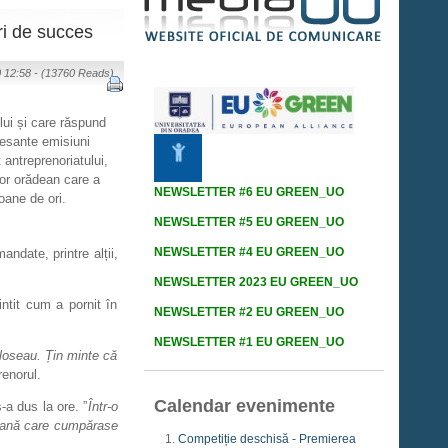
ri de succes
0 12:58 - (13760 Reads)
lui și care răspund
eresante emisiuni
antreprenoriatului,
tor orădean care a
NEWSLETTER #6 EU GREEN_UO
oane de ori.
NEWSLETTER #5 EU GREEN_UO
NEWSLETTER #4 EU GREEN_UO
ndate, printre alții,
NEWSLETTER 2023 EU GREEN_UO
ntit cum a pornit în
NEWSLETTER #2 EU GREEN_UO
NEWSLETTER #1 EU GREEN_UO
oloseau. Țin minte că
renorul.
Calendar evenimente
-a dus la ore. ”
Într-o
rsoană care cumpărase
Competiție deschisă - Premierea