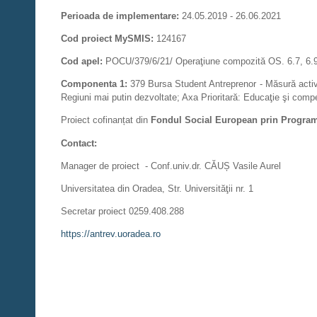
Perioada de implementare:
24.05.2019 - 26.06.2021
Cod proiect MySMIS:
124167
Cod apel:
POCU/379/6/21/ Operaţiune compozită OS. 6.7, 6.9
Componenta 1:
379 Bursa Student Antreprenor - Măsură activă p
Regiuni mai putin dezvoltate; Axa Prioritară: Educaţie şi comp
Proiect cofinanțat din
Fondul Social European prin Program
Contact:
Manager de proiect - Conf.univ.dr
Universitatea din Oradea, Str. Universităţii nr. 1
Secretar proiect 0259.408.288
https://antrev.uoradea.ro