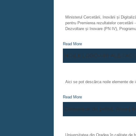
Ministerul Cercetării, Inovării și Digital
pentru Premierea rezultatelor cercetării
Dezvoltare și Inovare (PN IV), Program
Read More
NOILE LOGO-URI ALE FAC
Aici se pot descărca noile elemente de ide
Read More
Comunicat de presă. Anunț fi
Universitatea din Oradea în calitate de 