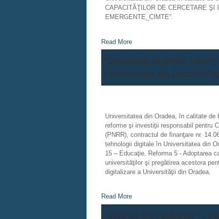
CAPACITĂŢILOR DE CERCETARE ŞI 
EMERGENTE_CIMTE”.
Read More
"Comunicat de presă - Anunţ l
Universitatea din Oradea (Dig
Universitatea din Oradea, în calitate de 
reforme şi investiţii responsabil pentru
(PNRR), contractul de finanţare nr. 14.
tehnologii digitale în Universitatea din 
15 – Educaţie, Reforma 5 - Adoptarea cadru
universităţilor şi pregătirea acestora pent
digitalizare a Universităţii din Oradea.
Read More
„Noaptea Cercetătorilor” – ed