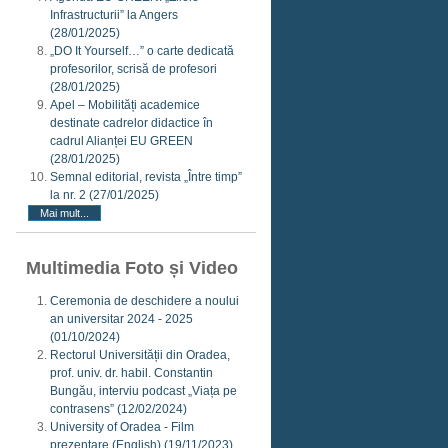
Infrastructurii” la Angers
(28/01/2025)
„DO It Yourself…” o carte dedicată
profesorilor, scrisă de profesori
(28/01/2025)
Apel – Mobilități academice
destinate cadrelor didactice în
cadrul Alianței EU GREEN
(28/01/2025)
Semnal editorial, revista „Între timp”
la nr. 2
(27/01/2025)
Mai mult...
Multimedia Foto și Video
Ceremonia de deschidere a noului
an universitar 2024 - 2025
(01/10/2024)
Rectorul Universității din Oradea,
prof. univ. dr. habil. Constantin
Bungău, interviu podcast „Viața pe
contrasens”
(12/02/2024)
University of Oradea - Film
prezentare (English)
(19/11/2023)