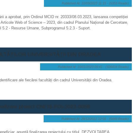
Published At: 10/03/2023 11:15 -
(5353 Reads)
izării a aprobat, prin Ordinul MCID nr. 20333/08.03.2023, lansarea competiției
 - Articole Web of Science – 2023, din cadrul Planului Național de Cercetare,
ul 5.2 - Resurse Umane, Subprogramul 5.2.3 - Suport.
ULTĂȚILOR UNIVERSITĂȚII DIN ORADEA
Published At: 10/01/2023 09:41 -
(326434 Reads)
ntificare ale fiecărei facultăți din cadrul Universității din Oradea.
nalizare proiect CNFIS-FDI-2022-0058
Published At: 28/12/2022 12:56 -
(5449 Reads)
beneficiar, anunţă finalizarea proiectului cu titlul „DEZVOLTAREA