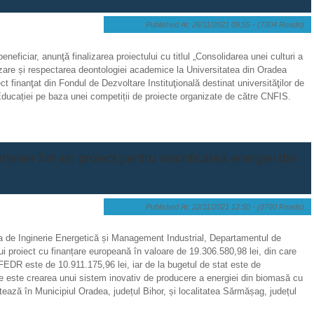
Published At: 26/11/2021 09:55 -
(7304 Reads)
eneficiar, anunţă finalizarea proiectului cu titlul „Consolidarea unei culturi a
italizare și respectarea deontologiei academice la Universitatea din Oradea
finanţat din Fondul de Dezvoltare Instituţională destinat universităţilor de
Educației pe baza unei competiții de proiecte organizate de către CNFIS.
tener într-un proiect pentru valorificarea energiei din
Published At: 22/11/2021 12:50 -
(8760 Reads)
ea de Inginerie Energetică și Management Industrial, Departamentul de
ui proiect cu finanțare europeană în valoare de 19.306.580,98 lei, din care
FEDR este de 10.911.175,96 lei, iar de la bugetul de stat este de
ive este crearea unui sistem inovativ de producere a energiei din biomasă cu
tează în Municipiul Oradea, județul Bihor, și localitatea Sărmășag, județul