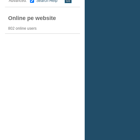
Search Help
Advanced:
Online pe website
802 online users