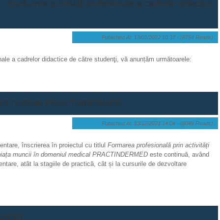
luarea activității profesionale a cadrelor didactice
Published At: 13/01/2022 10:37 -
(8754 Reads)
ionale a cadrelor didactice de către studenţi, vă anunțăm următoarele:
 6/13 /133248 PRACTINDERMED
Published At: 13/12/2021 14:04 -
(6049 Reads)
ntare, înscrierea în proiectul cu titlul
Formarea profesională prin activități
 pe piața muncii în domeniul medical PRACTINDERMED
este continuă, având
tare, atât la stagiile de practică, cât și la cursurile de dezvoltare
OIECT