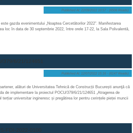
Published At: 22/09/2022 10:57 -
(6506 Reads)
a este gazda evenimentului „Noaptea Cercetătorilor 2022”. Manifestarea
avea loc în data de 30 septembrie 2022, între orele 17-22, la Sala Polivalentă,
CU/379/6/21/124651
Published At: 12/07/2022 15:16 -
(6147 Reads)
partener, alături de Universitatea Tehnică de Construcții București anunţă că
ada de implementare la proiectul POCU/379/6/21/124651 „Atragerea de
l terțiar universitar ingineresc și pregătirea lor pentru cerințele pieței muncii
IS-FDI-2022-0100