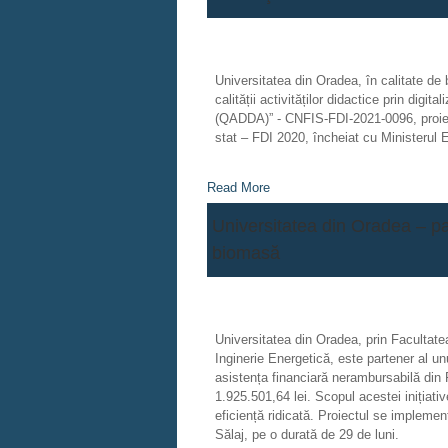
Universitatea din Oradea, în calitate de b
calității activităților didactice prin dig
(QADDA)” - CNFIS-FDI-2021-0096, proiect 
stat – FDI 2020, încheiat cu Ministerul 
Read More
Universitatea din Oradea – par
biomasă
Universitatea din Oradea, prin Facultat
Inginerie Energetică, este partener al un
asistența financiară nerambursabilă din 
1.925.501,64 lei. Scopul acestei inițiat
eficiență ridicată. Proiectul se implemen
Sălaj, pe o durată de 29 de luni.