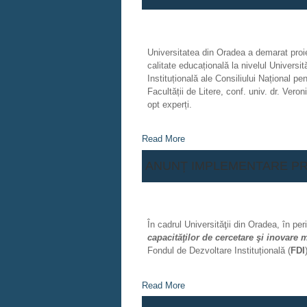
Universitatea din Oradea a demarat proiec
calitate educațională la nivelul Univers
Instituțională ale Consiliului Național pe
Facultății de Litere, conf. univ. dr. V
opt experți.
Read More
ANUNȚ IMPLEMENTARE P
În cadrul Universităţii din Oradea, în pe
capacităţilor de cercetare şi inovare
Fondul de Dezvoltare Instituțională (
FDI
Read More