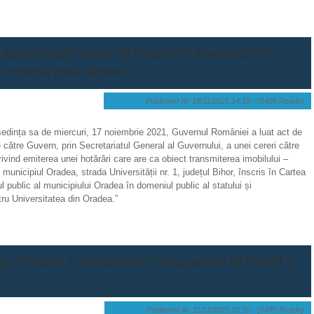
administrației locale să transmită Universității din
 construi noile cămine
Published At: 18/11/2021 14:18 -
(5466 Reads)
 ședința sa de miercuri, 17 noiembrie 2021, Guvernul României a luat act de
e către Guvern, prin Secretariatul General al Guvernului, a unei cereri către
rivind emiterea unei hotărâri care are ca obiect transmiterea imobilului –
municipiul Oradea, strada Universității nr. 1, județul Bihor, înscris în Cartea
 public al municipiului Oradea în domeniul public al statului și
tru Universitatea din Oradea.”
re, învățare și evaluare de la programele de licență și
Published At: 11/11/2021 10:10 -
(5485 Reads)