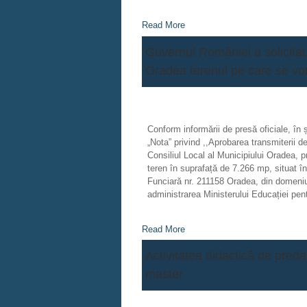
Read More
Guvernul României a solicitat 
Oradea terenul pe care se vor
Conform informării de presă oficiale, în
„Nota” privind ,,Aprobarea transmiterii d
Consiliul Local al Municipiului Oradea, p
teren în suprafață de 7.266 mp, situat în 
Funciară nr. 211158 Oradea, din domeniul
administrarea Ministerului Educației pen
Read More
Activitatea didactică de preda
master