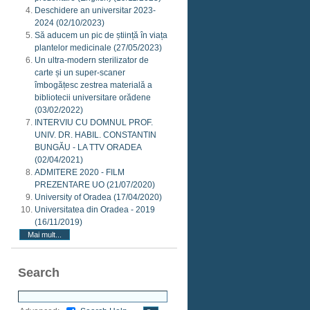
Deschidere an universitar 2023-
2024
(02/10/2023)
Să aducem un pic de știință în viața
plantelor medicinale
(27/05/2023)
Un ultra-modern sterilizator de
carte și un super-scaner
îmbogățesc zestrea materială a
bibliotecii universitare orădene
(03/02/2022)
INTERVIU CU DOMNUL PROF.
UNIV. DR. HABIL. CONSTANTIN
BUNGĂU - LA TTV ORADEA
(02/04/2021)
ADMITERE 2020 - FILM
PREZENTARE UO
(21/07/2020)
University of Oradea
(17/04/2020)
Universitatea din Oradea - 2019
(16/11/2019)
Mai mult...
Search