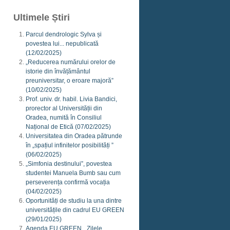
Ultimele Știri
Parcul dendrologic Sylva și
povestea lui... nepublicată
(12/02/2025)
„Reducerea numărului orelor de
istorie din învățământul
preuniversitar, o eroare majoră”
(10/02/2025)
Prof. univ. dr. habil. Livia Bandici,
prorector al Universității din
Oradea, numită în Consiliul
Național de Etică
(07/02/2025)
Universitatea din Oradea pătrunde
în „spațiul infinitelor posibilități ”
(06/02/2025)
„Simfonia destinului”, povestea
studentei Manuela Bumb sau cum
perseverența confirmă vocația
(04/02/2025)
Oportunități de studiu la una dintre
universitățile din cadrul EU GREEN
(29/01/2025)
Agenda EU GREEN. „Zilele