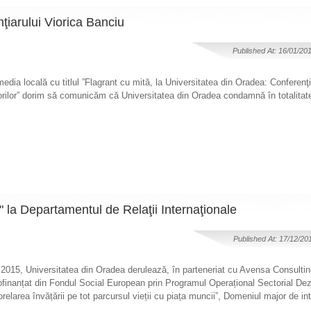
ţiarului Viorica Banciu
Published At: 16/01/20
media locală cu titlul ”Flagrant cu mită, la Universitatea din Oradea: Conferenţ
esorilor” dorim să comunicăm că Universitatea din Oradea condamnă în totalitate
 la Departamentul de Relaţii Internaţionale
Published At: 17/12/20
2015, Universitatea din Oradea derulează, în parteneriat cu Avensa Consultin
anțat din Fondul Social European prin Programul Operațional Sectorial Dez
larea învățării pe tot parcursul vieții cu piața muncii”, Domeniul major de int
.