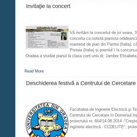
Invitaţie la concert
Vă invităm la concertul de joi seara,
concerta ca solistă pianista orădeancă
masterat de pian din Parma (Italia), c
Pistoia (Italia) și premiul I la concu
Oradea a studiat pianul la clasa conf.univ.dr. Jambor Elisabeta, 
Read More
Deschiderea festivă a Centrului de Cercetare 
Facultatea de Inginerie Electrică şi Te
Centrului de Cercetare în Domeniul Ing
proiectului nr. 664/14.08.2014 -"Creşte
inginerie electrică - CCDELITE", proi