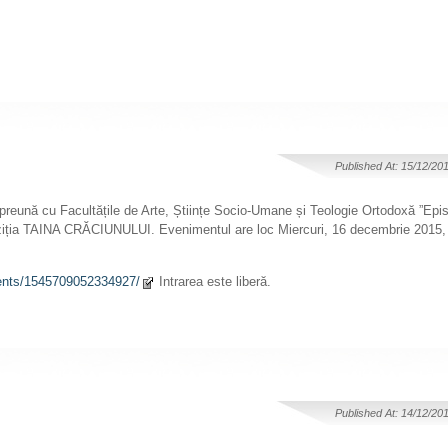
Published At: 15/12/20
mpreună cu Facultățile de Arte, Științe Socio-Umane și Teologie Ortodoxă ”Epis
oziția TAINA CRĂCIUNULUI. Evenimentul are loc Miercuri, 16 decembrie 2015, 
ents/1545709052334927/
Intrarea este liberă.
Published At: 14/12/20