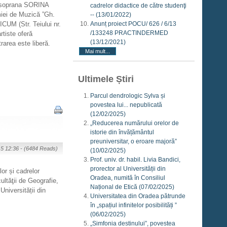
e soprana SORINA
cadrelor didactice de către studenţi
iei de Muzică ”Gh.
--
(13/01/2022)
CUM (Str. Teiului nr.
Anunț proiect POCU/ 626 / 6/13
/133248 PRACTINDERMED
rtiste oferă
(13/12/2021)
trarea este liberă.
Mai mult...
Ultimele Știri
Parcul dendrologic Sylva și
povestea lui... nepublicată
(12/02/2025)
„Reducerea numărului orelor de
istorie din învățământul
preuniversitar, o eroare majoră”
15 12:36 -
(6484 Reads)
(10/02/2025)
Prof. univ. dr. habil. Livia Bandici,
prorector al Universității din
or și cadrelor
Oradea, numită în Consiliul
cultăţii de Geografie,
Național de Etică
(07/02/2025)
niversității din
Universitatea din Oradea pătrunde
în „spațiul infinitelor posibilități ”
(06/02/2025)
„Simfonia destinului”, povestea