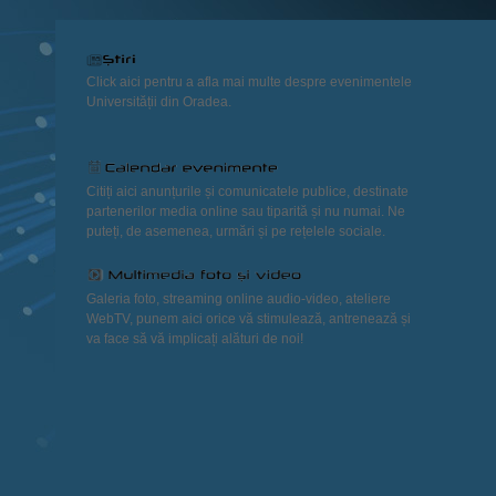
Click aici pentru a afla mai multe despre evenimentele
Universității din Oradea.
Citiți aici anunțurile și comunicatele publice, destinate
partenerilor media online sau tiparită și nu numai. Ne
puteți, de asemenea, urmări și pe rețelele sociale.
Galeria foto, streaming online audio-video, ateliere
WebTV, punem aici orice vă stimulează, antrenează și
va face să vă implicați alături de noi!