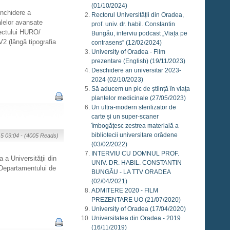
(01/10/2024)
închidere a
Rectorul Universității din Oradea,
alelor avansate
prof. univ. dr. habil. Constantin
iectului HURO/
Bungău, interviu podcast „Viața pe
2 (lângă tipografia
contrasens”
(12/02/2024)
University of Oradea - Film
prezentare (English)
(19/11/2023)
Deschidere an universitar 2023-
2024
(02/10/2023)
Să aducem un pic de știință în viața
plantelor medicinale
(27/05/2023)
Un ultra-modern sterilizator de
carte și un super-scaner
îmbogățesc zestrea materială a
bibliotecii universitare orădene
15 09:04 -
(4005 Reads)
(03/02/2022)
INTERVIU CU DOMNUL PROF.
 a Universităţii din
UNIV. DR. HABIL. CONSTANTIN
 Departamentului de
BUNGĂU - LA TTV ORADEA
(02/04/2021)
ADMITERE 2020 - FILM
PREZENTARE UO
(21/07/2020)
University of Oradea
(17/04/2020)
Universitatea din Oradea - 2019
(16/11/2019)