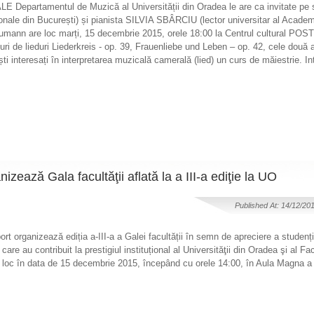
E Departamentul de Muzică al Universității din Oradea le are ca invitate p
ale din București) și pianista SILVIA SBÂRCIU (lector universitar al Academ
umann are loc marți, 15 decembrie 2015, orele 18:00 la Centrul cultural POSTI
uri de lieduri Liederkreis - op. 39, Frauenliebe und Leben – op. 42, cele două a
niști interesați în interpretarea muzicală camerală (lied) un curs de măiestrie. In
zează Gala facultăţii aflată la a III-a ediţie la UO
Published At: 14/12/20
t organizează ediția a-III-a a Galei facultății în semn de apreciere a studențil
care au contribuit la prestigiul instituțional al Universităţii din Oradea şi al Fa
loc în data de 15 decembrie 2015, începând cu orele 14:00, în Aula Magna a U