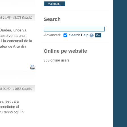
Mai mult...
15 14:46 -
(5175 Reads)
Search
 Oradea, unde va
Search Help
Advanced:
 absolventa unui
I la concursul de la
atea de Arte din
Online pe website
868 online users
15 09:42 -
(4556 Reads)
ea festivă a
eneficiar al
u tehnologii în