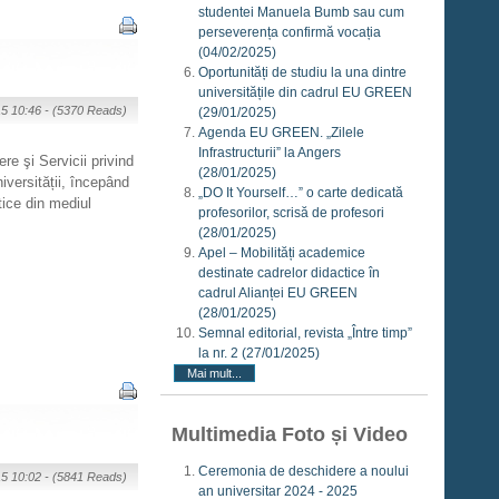
studentei Manuela Bumb sau cum
perseverența confirmă vocația
(04/02/2025)
Oportunități de studiu la una dintre
universitățile din cadrul EU GREEN
15 10:46 -
(5370 Reads)
(29/01/2025)
Agenda EU GREEN. „Zilele
Infrastructurii” la Angers
e şi Servicii privind
(28/01/2025)
versității, începând
„DO It Yourself…” o carte dedicată
tice din mediul
profesorilor, scrisă de profesori
(28/01/2025)
Apel – Mobilități academice
destinate cadrelor didactice în
cadrul Alianței EU GREEN
(28/01/2025)
Semnal editorial, revista „Între timp”
la nr. 2
(27/01/2025)
Mai mult...
Multimedia Foto și Video
Ceremonia de deschidere a noului
15 10:02 -
(5841 Reads)
an universitar 2024 - 2025