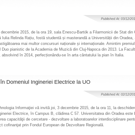
Published At: 03/12/20
 3 decembrie 2015, de la ora 19, sala Enescu-Bartók a Filarmonicii de Stat din
 Iulia Relinda Rațiu, fostă studentă și masterandă a Universității din Oradea,
âstigătoarea mai multor concursuri naționale și internaționale. Amintim premiul 
rsul Duo pianistic de la Academia de Muzică din Cluj-Napoca din 2013. La Facult
absolvind în 2014, perfecționându-se în arta cântatului la pian în Italia.
în Domeniul Ingineriei Electrice la UO
Published At: 02/12/20
hnologia Informaţiei vă invită joi, 3 decembrie 2015, de la ora 11, la deschider
ineriei Electrice, în Campus B, clădirea C 57. Universitatea din Oradea este b
rea capacităţii de cercetare - dezvoltare a laboratoarelor interdisciplinare pentr
ect cofinanţat prin Fondul European de Dezvoltare Regională.