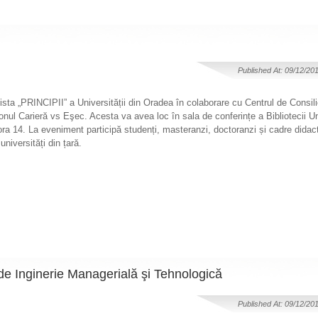
Published At: 09/12/20
ta „PRINCIPII” a Universității din Oradea în colaborare cu Centrul de Consilier
ul Carieră vs Eşec. Acesta va avea loc în sala de conferințe a Bibliotecii Uni
 ora 14. La eveniment participă studenți, masteranzi, doctoranzi și cadre didac
niversități din țară.
 de Inginerie Managerială şi Tehnologică
Published At: 09/12/20