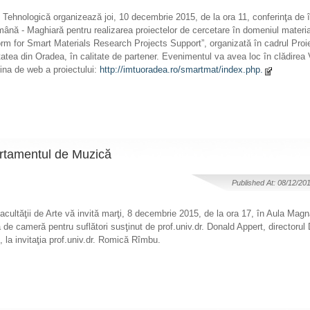
 Tehnologică organizează joi, 10 decembrie 2015, de la ora 11, conferinţa de 
mână - Maghiară pentru realizarea proiectelor de cercetare în domeniul materi
m for Smart Materials Research Projects Support”, organizată în cadrul Pro
tea din Oradea, în calitate de partener. Evenimentul va avea loc în clădirea V
agina de web a proiectului:
http://imtuoradea.ro/smartmat/index.php.
artamentul de Muzică
Published At: 08/12/20
ultăţii de Arte vă invită marţi, 8 decembrie 2015, de la ora 17, în Aula Magna
e cameră pentru suflători susţinut de prof.univ.dr. Donald Appert, directorul
la invitaţia prof.univ.dr. Romică Rîmbu.