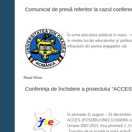
Comunicat de presă referitor la cazul conferen
În urma articolului publicat în mass - 
le vindea lucrări educatorilor şi prof
infracțiuni din partea angajaților săi.
Read More
Conferinţa de închidere a proiectului "ACCES"
În perioada 11 august – 31 decembrie 
ACCES (POSDRU/189/2.1/156839) cofin
Umane 2007-2013, Axa prioritară 2 „Core
„Tranziția de la școală la viața activă”