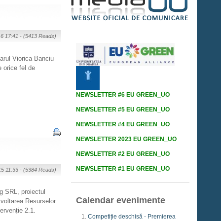
16 17:41 -
(5413 Reads)
iarul Viorica Banciu
 orice fel de
NEWSLETTER #6 EU GREEN_UO
NEWSLETTER #5 EU GREEN_UO
NEWSLETTER #4 EU GREEN_UO
NEWSLETTER 2023 EU GREEN_UO
NEWSLETTER #2 EU GREEN_UO
NEWSLETTER #1 EU GREEN_UO
15 11:33 -
(5384 Reads)
g SRL, proiectul
Calendar evenimente
voltarea Resurselor
ervenție 2.1.
Competiție deschisă - Premierea