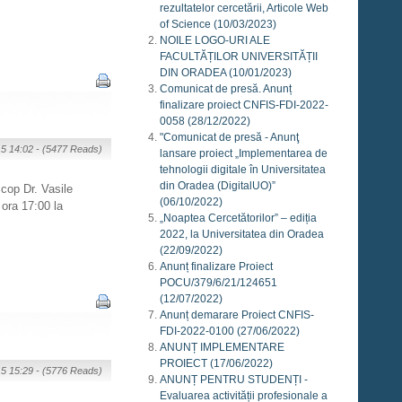
rezultatelor cercetării, Articole Web
of Science
(10/03/2023)
NOILE LOGO-URI ALE
FACULTĂȚILOR UNIVERSITĂȚII
DIN ORADEA
(10/01/2023)
Comunicat de presă. Anunț
finalizare proiect CNFIS-FDI-2022-
0058
(28/12/2022)
"Comunicat de presă - Anunţ
15 14:02 -
(5477 Reads)
lansare proiect „Implementarea de
tehnologii digitale în Universitatea
din Oradea (DigitalUO)”
cop Dr. Vasile
(06/10/2022)
ora 17:00 la
„Noaptea Cercetătorilor” – ediția
2022, la Universitatea din Oradea
(22/09/2022)
Anunț finalizare Proiect
POCU/379/6/21/124651
(12/07/2022)
Anunț demarare Proiect CNFIS-
FDI-2022-0100
(27/06/2022)
ANUNȚ IMPLEMENTARE
PROIECT
(17/06/2022)
15 15:29 -
(5776 Reads)
ANUNȚ PENTRU STUDENȚI -
Evaluarea activității profesionale a