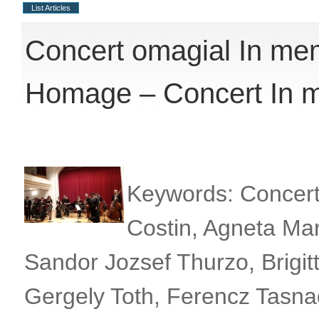
List Articles
Concert omagial In me
Homage – Concert In m
Keywords: Concert
Costin, Agneta Mar
Sandor Jozsef Thurzo, Brigit
Gergely Toth, Ferencz Tasnad