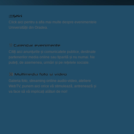
Click aici pentru a afla mai multe despre evenimentele
Universității din Oradea.
Citiți aici anunțurile și comunicatele publice, destinate
partenerilor media online sau tiparită și nu numai. Ne
puteți, de asemenea, urmări și pe rețelele sociale.
Galeria foto, streaming online audio-video, ateliere
WebTV, punem aici orice vă stimulează, antrenează și
va face să vă implicați alături de noi!