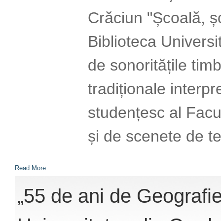
Crăciun "Școală, ș
Biblioteca Universi
de sonoritățile tim
tradiționale interp
studențesc al Facultă
și de scenete de te
Read More
„55 de ani de Geografie 