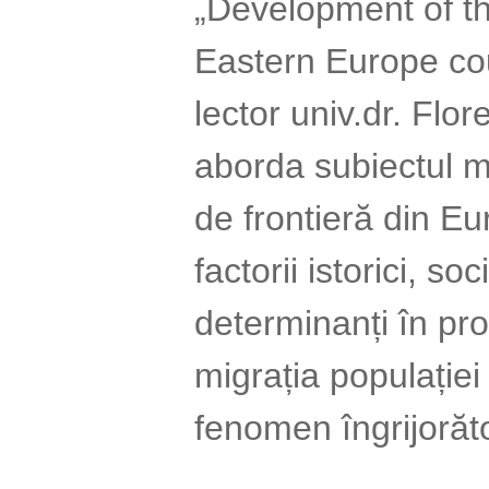
„Development of th
Eastern Europe co
lector univ.dr. Flo
aborda subiectul mo
de frontieră din Eu
factorii istorici, s
determinanți în pro
migrația populației
fenomen îngrijorăto