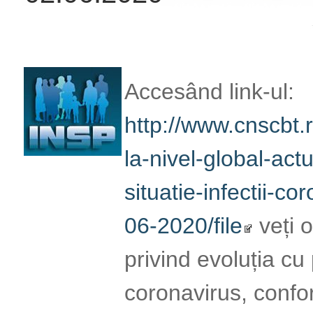
Read More
Page
:
1
2
3
4
5
6
Copyright © 2012-2018 Universitatea 