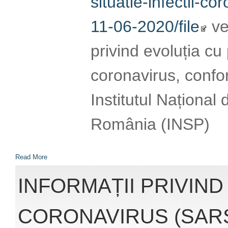
CORONAVIRUS (SARS
10.06.2020
Accesând link-ul:
http://www.cnscbt.r
nivel-global-actuali
infectii-coronaviru
veți obține înformaț