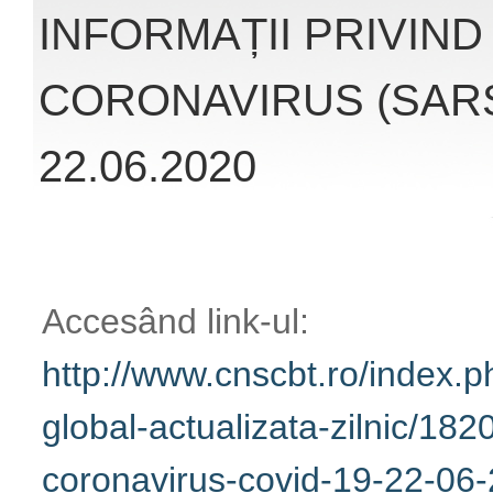
22.06.2020
Accesând link-ul:
http://www.cnscbt.ro/index.ph
actualizata-zilnic/1820-situat
covid-19-22-06-2020/file
veț
evoluția cu privire la infecți
datelor oferite de Institutul