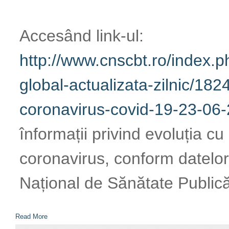
http://www.cnscbt.ro/index.ph
actualizata-zilnic/1824-situat
covid-19-23-06-2020/file
veț
evoluția cu privire la infecți
datelor oferite de Institutul
România (INSP)
Read More
INFORMAȚII PRIVIND
CORONAVIRUS (SARS