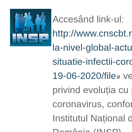
http://www.cnscbt.r
nivel-global-actuali
infectii-coronaviru
veți obține înformaț
la infecția cu coro
oferite de Institut
Publică România (
Read More
INFORMAȚII PRIVIND