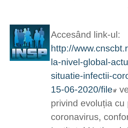
infectii-coronaviru
veți obține înformaț
la infecția cu coro
oferite de Institut
Publică România (
Read More
INFORMAȚII PRIVIND
CORONAVIRUS (SARS