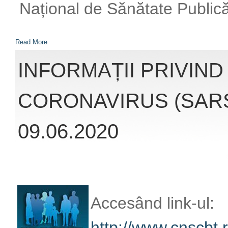
Accesând link-ul:
http://www.cnscbt.r
nivel-global-actuali
infectii-coronaviru
veți obține înformaț
la infecția cu coro
oferite de Institut
Publică România (