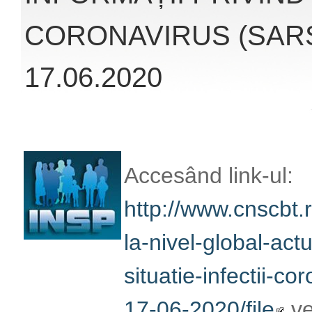
Accesând link-ul:
http://www.cnscbt.r
nivel-global-actuali
infectii-coronaviru
veți obține înformaț
la infecția cu coro
oferite de Institut
Publică România (