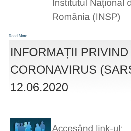
12.06.2020
Accesând link-ul:
http://www.cnscbt.r
nivel-global-actuali
infectii-coronaviru
veți obține înformaț
la infecția cu coro
oferite de Institut