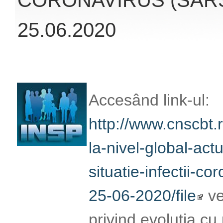
25.06.2020
Accesând link-ul:
http://www.cnscbt.r
nivel-global-actuali
infectii-coronaviru
veți obține înformaț
la infecția cu coro
oferite de Institut