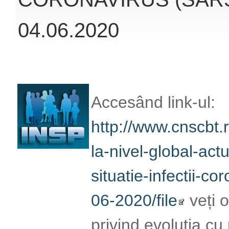
la infecția cu coro
oferite de Institut
Publică România (
Biroul de Comunic
INFORMAȚII PRIVIND
CORONAVIRUS (SARS
02.06.2020