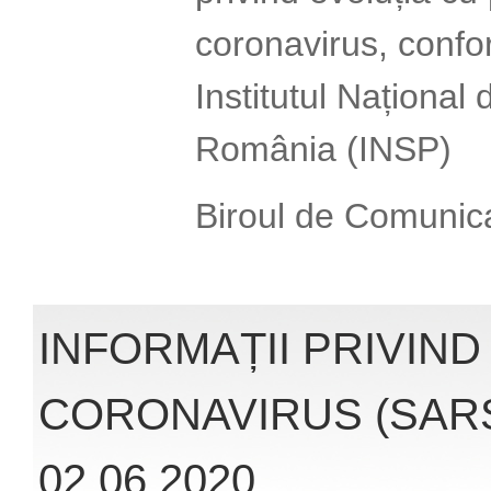
Accesând link-ul:
http://www.cnscbt.r
nivel-global-actuali
infectii-coronaviru
veți obține înformaț
la infecția cu coro
oferite de Institut
Publică România (