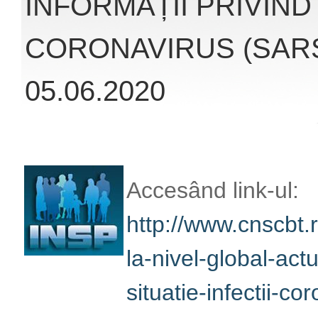
infectii-coronaviru
veți obține înformaț
la infecția cu coro
oferite de Institut
Publică România (
Biroul de Comunic
INFORMAȚII PRIVIND