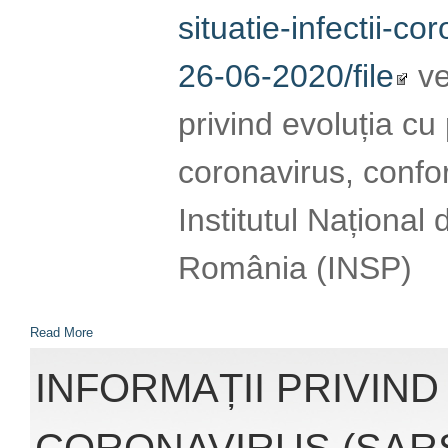
infectii-coronaviru
veți obține înformaț
la infecția cu coro
oferite de Institut
Publică România (
Read More
INFORMAȚII PRIVIND
CORONAVIRUS (SARS