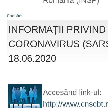
CORONAVIRUS (SARS
18.06.2020
Accesând link-ul:
http://www.cnscbt.r
nivel-global-actuali
infectii-coronaviru
veți obține înformaț