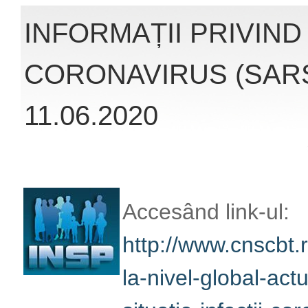
http://www.cnscbt.r
nivel-global-actuali
infectii-coronaviru
veți obține înformaț
la infecția cu coro
oferite de Institut
Publică România (
Read More
INFORMAȚII PRIVIND