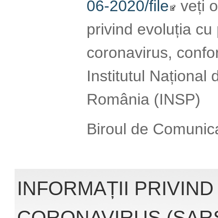
CORONAVIRUS (SARS
04.06.2020
Accesând link-ul:
http://www.cnscbt.r
nivel-global-actuali
infectii-coronaviru
veți obține înformaț