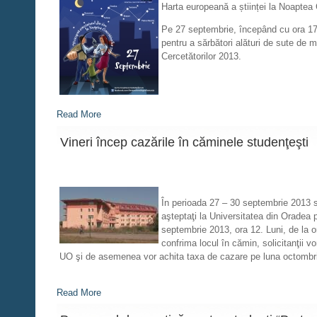
Harta europeană a științei la Noaptea
Pe 27 septembrie, începând cu ora 17.0
pentru a sărbători alături de sute de mii
Cercetătorilor 2013.
Read More
Vineri încep cazările în căminele studenţeşti
În perioada 27 – 30 septembrie 2013 st
aşteptaţi la Universitatea din Oradea
septembrie 2013, ora 12. Luni, de la ora
confrima locul în cămin, solicitanţii v
UO şi de asemenea vor achita taxa de cazare pe luna octombr
Read More