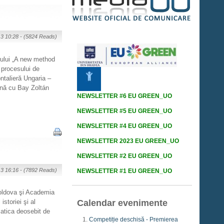
13 10:28 -
(5824 Reads)
tului „A new method
 procesului de
talieră Ungaria –
ună cu Bay Zoltán
NEWSLETTER #6 EU GREEN_UO
NEWSLETTER #5 EU GREEN_UO
NEWSLETTER #4 EU GREEN_UO
NEWSLETTER 2023 EU GREEN_UO
NEWSLETTER #2 EU GREEN_UO
13 16:16 -
(7892 Reads)
NEWSLETTER #1 EU GREEN_UO
Moldova şi Academia
Calendar evenimente
storiei şi al
matica deosebit de
Competiție deschisă - Premierea