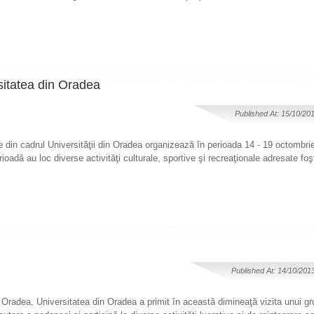
sitatea din Oradea
Published At: 15/10/20
e din cadrul Universităţii din Oradea organizează în perioada 14 - 19 octombrie
dă au loc diverse activităţi culturale, sportive şi recreaţionale adresate foşti
Published At: 14/10/201
i Oradea, Universitatea din Oradea a primit în această dimineaţă vizita unui gr