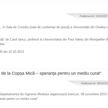
Published At: 10/10/201
1, în Sala de Consiliu (sala de conferinţe de presă) a Universităţii din Oradea
tăţi” de Carol Iancu, profesor la Universitatea din Paul Valery din Montpellier (
dea.
35 din 10.10.2013
 de la Copşa Mică – speranţa pentru un mediu curat"
Published At: 08/10/20
 Departamentul de Ingineria Mediului organizează miercuri, 09 octombrie 2013
anță pentru un mediu curat".