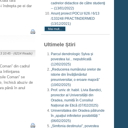
cială fără
cadrelor didactice de către studenţi
i îndrepta pe ei dar
--
(13/01/2022)
Anunț proiect POCU/ 626 / 6/13
/133248 PRACTINDERMED
(13/12/2021)
Mai mult...
Ultimele Știri
13 10:45 -
(6214 Reads)
Parcul dendrologic Sylva și
povestea lui... nepublicată
(12/02/2025)
 Coman” din cadrul
„Reducerea numărului orelor de
 înfiinţarea
istorie din învățământul
asile Coman” se
preuniversitar, o eroare majoră”
ce, închisă abuziv de
(10/02/2025)
ara până în anul
Prof. univ. dr. habil. Livia Bandici,
prorector al Universității din
Oradea, numită în Consiliul
Național de Etică
(07/02/2025)
Universitatea din Oradea pătrunde
în „spațiul infinitelor posibilități ”
(06/02/2025)
„Simfonia destinului”, povestea