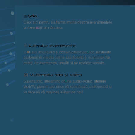
Click aici pentru a afla mai multe despre evenimentele
Universității din Oradea.
Citiți aici anunțurile și comunicatele publice, destinate
partenerilor media online sau tiparită și nu numai. Ne
puteți, de asemenea, urmări și pe rețelele sociale.
Galeria foto, streaming online audio-video, ateliere
WebTV, punem aici orice vă stimulează, antrenează și
va face să vă implicați alături de noi!