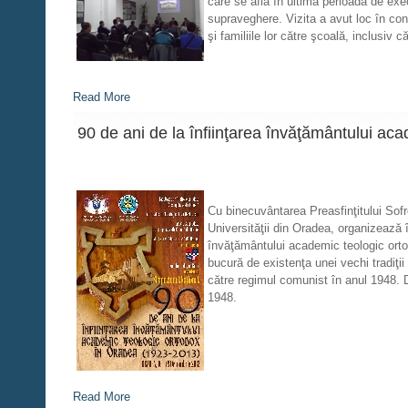
care se află în ultima perioadă de execu
supraveghere. Vizita a avut loc în cont
şi familiile lor către şcoală, inclusiv 
Read More
90 de ani de la înfiinţarea învăţământului ac
Cu binecuvântarea Preasfinţitului Sof
Universităţii din Oradea, organizează 
învăţământului academic teologic ort
bucură de existenţa unei vechi tradiţi
către regimul comunist în anul 1948. D
1948.
Read More