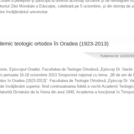
tare a pedepsei şi participă la diverse activităţi lucrative şi de reintegrare so
extul Zilei Mondiale a Educaţiei, celebrată pe 5 octombrie, şi din dorinţa de a-
către învăţământul universitar.
ademic teologic ortodox în Oradea (1923-2013)
Published At: 14/10/20
ronie, Episcopul Oradiei, Facultatea de Teologie Ortodoxă „Episcop Dr. Vasile
în perioada 16-18 octombrie 2013 Simpozinul naţional cu tema: „90 de ani de la
odox în Oradea (1923-2013)”. Facultatea de Teologie Ortodoxă „Episcop Dr. V
i de învăţământ superior, fiind continuatoarea fidelă a vechii Academii Teologi
atorită Dictatului de la Viena din anul 1940, Academia a funcţionat în Timişo