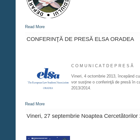
Read More
CONFERINŢĂ DE PRESĂ ELSA ORADEA
C O M U N I C A T D E P R E S Ă
Vineri, 4 octombrie 2013, începând cu 
vor susţine o conferinţă de presă în c
2013/2014.
Read More
Vineri, 27 septembrie Noaptea Cercetătorilor