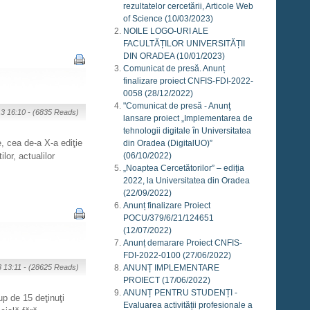
rezultatelor cercetării, Articole Web
of Science
(10/03/2023)
NOILE LOGO-URI ALE
FACULTĂȚILOR UNIVERSITĂȚII
DIN ORADEA
(10/01/2023)
Comunicat de presă. Anunț
finalizare proiect CNFIS-FDI-2022-
0058
(28/12/2022)
"Comunicat de presă - Anunţ
13 16:10 -
(6835 Reads)
lansare proiect „Implementarea de
tehnologii digitale în Universitatea
, cea de-a X-a ediţie
din Oradea (DigitalUO)”
(06/10/2022)
lor, actualilor
„Noaptea Cercetătorilor” – ediția
2022, la Universitatea din Oradea
(22/09/2022)
Anunț finalizare Proiect
POCU/379/6/21/124651
(12/07/2022)
Anunț demarare Proiect CNFIS-
FDI-2022-0100
(27/06/2022)
3 13:11 -
(28625 Reads)
ANUNȚ IMPLEMENTARE
PROIECT
(17/06/2022)
ANUNȚ PENTRU STUDENȚI -
up de 15 deţinuţi
Evaluarea activității profesionale a