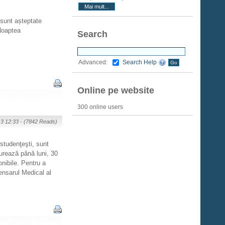
Mai mult...
 sunt așteptate
 Noaptea
Search
Search Help
Advanced:
Online pe website
300 online users
13 12:33 -
(7842 Reads)
studenţeşti, sunt
urează până luni, 30
onibile. Pentru a
pensarul Medical al