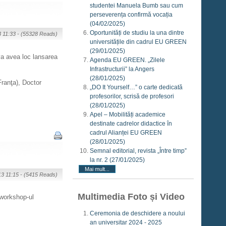
studentei Manuela Bumb sau cum
perseverența confirmă vocația
(04/02/2025)
Oportunități de studiu la una dintre
3 11:33 -
(55328 Reads)
universitățile din cadrul EU GREEN
(29/01/2025)
 va avea loc lansarea
Agenda EU GREEN. „Zilele
Infrastructurii” la Angers
(28/01/2025)
Franţa), Doctor
„DO It Yourself…” o carte dedicată
profesorilor, scrisă de profesori
(28/01/2025)
Apel – Mobilități academice
destinate cadrelor didactice în
cadrul Alianței EU GREEN
(28/01/2025)
Semnal editorial, revista „Între timp”
la nr. 2
(27/01/2025)
Mai mult...
13 11:15 -
(5415 Reads)
Multimedia Foto și Video
 workshop-ul
Ceremonia de deschidere a noului
an universitar 2024 - 2025