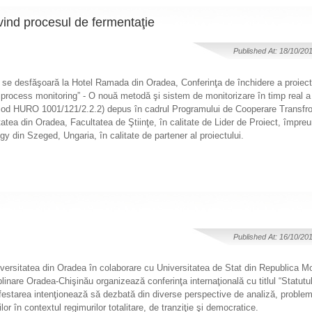
ivind procesul de fermentaţie
Published At: 18/10/20
, se desfăşoară la Hotel Ramada din Oradea, Conferinţa de închidere a proiec
 process monitoring” - O nouă metodă şi sistem de monitorizare în timp real a
 HURO 1001/121/2.2.2) depus în cadrul Programului de Cooperare Transfron
tea din Oradea, Facultatea de Ştiinţe, în calitate de Lider de Proiect, împre
ogy din Szeged, Ungaria, în calitate de partener al proiectului.
Published At: 16/10/20
versitatea din Oradea în colaborare cu Universitatea de Stat din Republica 
inare Oradea-Chişinău organizează conferinţa internaţională cu titlul “Statutul i
ifestarea intenţionează să dezbată din diverse perspective de analiză, proble
ilor în contextul regimurilor totalitare, de tranziţie şi democratice.