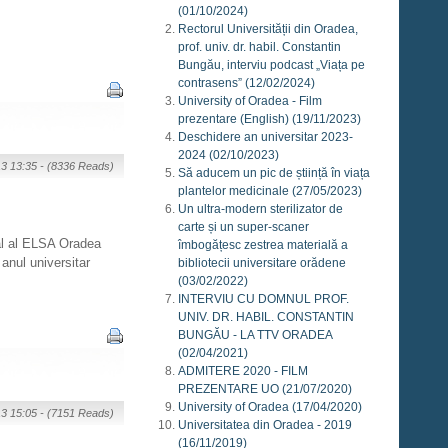
(01/10/2024)
Rectorul Universității din Oradea,
prof. univ. dr. habil. Constantin
Bungău, interviu podcast „Viața pe
contrasens”
(12/02/2024)
University of Oradea - Film
prezentare (English)
(19/11/2023)
Deschidere an universitar 2023-
2024
(02/10/2023)
13 13:35 -
(8336 Reads)
Să aducem un pic de știință în viața
plantelor medicinale
(27/05/2023)
Un ultra-modern sterilizator de
carte și un super-scaner
cal al ELSA Oradea
îmbogățesc zestrea materială a
anul universitar
bibliotecii universitare orădene
(03/02/2022)
INTERVIU CU DOMNUL PROF.
UNIV. DR. HABIL. CONSTANTIN
BUNGĂU - LA TTV ORADEA
(02/04/2021)
ADMITERE 2020 - FILM
PREZENTARE UO
(21/07/2020)
University of Oradea
(17/04/2020)
13 15:05 -
(7151 Reads)
Universitatea din Oradea - 2019
(16/11/2019)