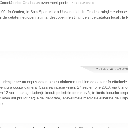
 Cercetătorilor Oradea un eveniment pentru minți curioase
0, în Oradea, la Sala Sporturilor a Universității din Oradea, mințile curioase
 de cetățeni europeni știința, descoperirile științifice și cercetătorii locali, la
Published At: 25/09/20
udenţii care au depus cereri pentru obţinerea unui loc de cazare în căminele 
 pentru a ocupa camera. Cazarea începe vineri, 27 septembrie 2013, ora 8 şi d
 12 vor fi cazaţi studenţii trecuţi pe listele de rezervă, în limita locurilor disp
or avea asupra lor cărţile de identitate, adeverinţele medicale eliberate de Dis
ie.