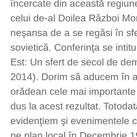
încercate din această regiune,
celui de-al Doilea Război Mo
neşansa de a se regăsi în sfe
sovietică. Conferinţa se inti
Est: Un sfert de secol de de
2014). Dorim să aducem în at
orădean cele mai important
dus la acest rezultat. Totoda
evidenţiem şi evenimentele c
pe plan local în Decembrie 1