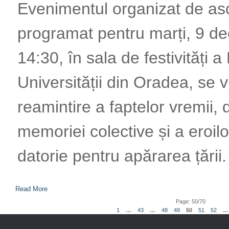
Evenimentul organizat de aso
programat pentru marți, 9 d
14:30, în sala de festivități a 
Universității din Oradea, se 
reamintire a faptelor vremii, 
memoriei colective și a eroilor
datorie pentru apărarea țării.
Read More
Page
:
50
/
70
1
…
43
…
48
49
50
51
52
…