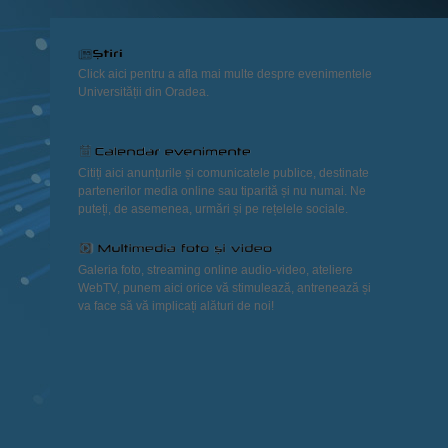
Click aici pentru a afla mai multe despre evenimentele
Universității din Oradea.
Citiți aici anunțurile și comunicatele publice, destinate
partenerilor media online sau tiparită și nu numai. Ne
puteți, de asemenea, urmări și pe rețelele sociale.
Galeria foto, streaming online audio-video, ateliere
WebTV, punem aici orice vă stimulează, antrenează și
va face să vă implicați alături de noi!