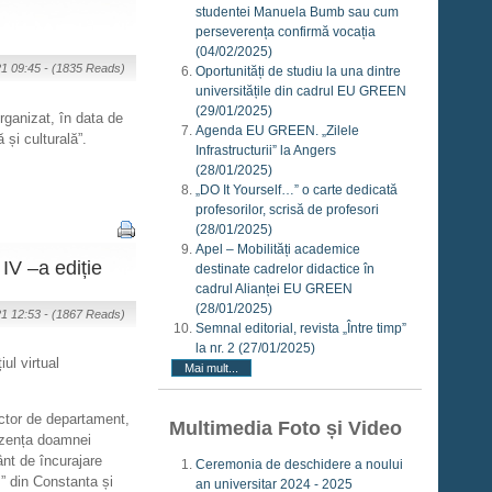
studentei Manuela Bumb sau cum
perseverența confirmă vocația
(04/02/2025)
21 09:45 -
(1835 Reads)
Oportunități de studiu la una dintre
universitățile din cadrul EU GREEN
(29/01/2025)
organizat, în data de
Agenda EU GREEN. „Zilele
și culturală”.
Infrastructurii” la Angers
(28/01/2025)
„DO It Yourself…” o carte dedicată
profesorilor, scrisă de profesori
(28/01/2025)
Apel – Mobilități academice
 IV –a ediție
destinate cadrelor didactice în
cadrul Alianței EU GREEN
(28/01/2025)
21 12:53 -
(1867 Reads)
Semnal editorial, revista „Între timp”
la nr. 2
(27/01/2025)
ul virtual
Mai mult...
ector de departament,
Multimedia Foto și Video
rezența doamnei
ânt de încurajare
Ceremonia de deschidere a noului
s” din Constanta și
an universitar 2024 - 2025