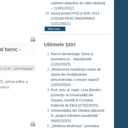
cadrelor didactice de către studenţi
--
(13/01/2022)
Anunț proiect POCU/ 626 / 6/13
/133248 PRACTINDERMED
(13/12/2021)
Mai mult...
Ultimele Știri
l baroc -
Parcul dendrologic Sylva și
povestea lui... nepublicată
(12/02/2025)
21 12:25 -
(2574 Reads)
„Reducerea numărului orelor de
istorie din învățământul
preuniversitar, o eroare majoră”
1, prima ediție a
(10/02/2025)
cescu.
Prof. univ. dr. habil. Livia Bandici,
prorector al Universității din
Oradea, numită în Consiliul
Național de Etică
(07/02/2025)
Universitatea din Oradea pătrunde
în „spațiul infinitelor posibilități ”
(06/02/2025)
„Simfonia destinului”, povestea