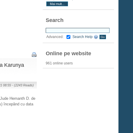
Mai mult...
Search
Search Help
Advanced:
Online pe website
961 online users
la Karunya
21 08:55 -
(2243 Reads)
iv. Jude Hemanth D. de
rs) începând cu data