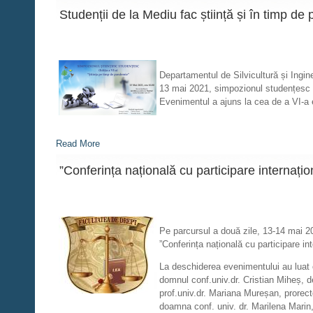
Studenții de la Mediu fac știință și în timp d
Departamentul de Silvicultură și Ingine
13 mai 2021, simpozionul studențesc „G
Evenimentul a ajuns la cea de a VI-a edi
Read More
”Conferința națională cu participare internațion
Pe parcursul a două zile, 13-14 mai 20
”Conferința națională cu participare int
La deschiderea evenimentului au luat 
domnul conf.univ.dr. Cristian Miheș, d
prof.univ.dr. Mariana Mureșan, prorect
doamna conf. univ. dr. Marilena Marin, 