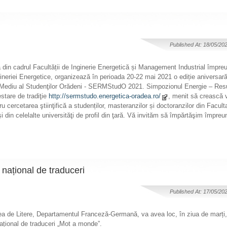
Published At: 18/05/20
din cadrul Facultății de Inginerie Energetică și Management Industrial împreu
ineriei Energetice, organizează în perioada 20-22 mai 2021 o ediție aniversar
 Mediu al Studenţilor Orădeni - SERMStudO 2021. Simpozionul Energie – Res
stare de tradiţie
http://sermstudo.energetica-oradea.ro/
, menit să crească viz
u cercetarea ştiinţifică a studenților, masteranzilor și doctoranzilor din Facult
 din celelalte universităţi de profil din ţară. Vă invităm să împărtăşim împreu
ațional de traduceri
Published At: 17/05/20
ea de Litere, Departamentul Franceză-Germană, va avea loc, în ziua de marți
național de traduceri „Mot a monde”.