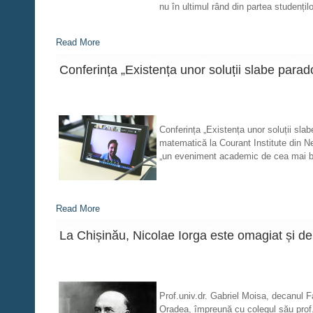
nu în ultimul rând din partea studenți
Read More
Conferința „Existența unor soluții slabe parad
Conferința „Existența unor soluții slab
matematică la Courant Institute din Ne
„un eveniment academic de cea mai bu
Read More
La Chișinău, Nicolae Iorga este omagiat și de i
Prof.univ.dr. Gabriel Moisa, decanul Facu
Oradea, împreună cu colegul său prof.un