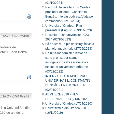
(01/10/2024)
Rectorul Universității din Oradea,
prof. univ. dr. habil. Constantin
Bungău, interviu podcast „Viața pe
contrasens”
(12/02/2024)
University of Oradea - Film
prezentare (English)
(19/11/2023)
Deschidere an universitar 2023-
21 12:50 -
(3676 Reads)
2024
(02/10/2023)
Să aducem un pic de știință în viața
profesor de
plantelor medicinale
(27/05/2023)
ctorul Sorin Borza,
Un ultra-modern sterilizator de
carte și un super-scaner
îmbogățesc zestrea materială a
bibliotecii universitare orădene
(03/02/2022)
INTERVIU CU DOMNUL PROF.
UNIV. DR. HABIL. CONSTANTIN
BUNGĂU - LA TTV ORADEA
(02/04/2021)
ADMITERE 2020 - FILM
21 10:17 -
(2063 Reads)
PREZENTARE UO
(21/07/2020)
University of Oradea
(17/04/2020)
i, a Universității din
Universitatea din Oradea - 2019
 150 de ani de la
(16/11/2019)