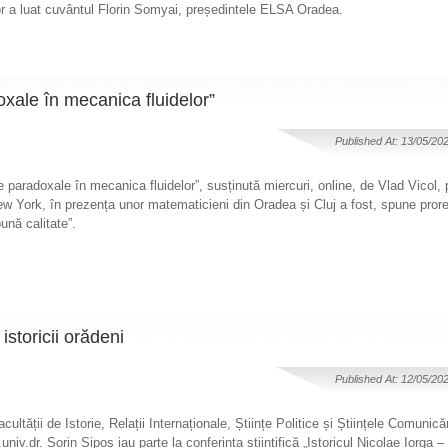
lor a luat cuvântul Florin Somyai, președintele ELSA Oradea.
oxale în mecanica fluidelor”
Published At: 13/05/20
e paradoxale în mecanica fluidelor”, susținută miercuri, online, de Vlad Vicol, 
w York, în prezența unor matematicieni din Oradea și Cluj a fost, spune prore
nă calitate”.
storicii orădeni
Published At: 12/05/20
ltății de Istorie, Relații Internaționale, Științe Politice și Științele Comunicări
iv.dr. Sorin Șipoș iau parte la conferința științifică „Istoricul Nicolae Iorga –