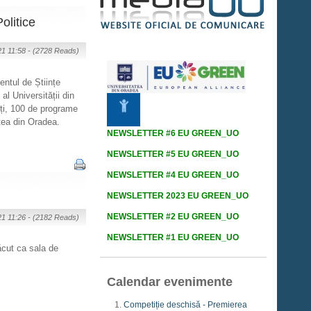
olitice
21 11:58 -
(2728 Reads)
entul de Științe
 al Universității din
ți, 100 de programe
atea din Oradea.
NEWSLETTER #6 EU GREEN_UO
NEWSLETTER #5 EU GREEN_UO
NEWSLETTER #4 EU GREEN_UO
NEWSLETTER 2023 EU GREEN_UO
NEWSLETTER #2 EU GREEN_UO
21 11:26 -
(2182 Reads)
NEWSLETTER #1 EU GREEN_UO
ăcut ca sala de
Calendar evenimente
Competiție deschisă - Premierea