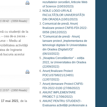
rezultatelor cercetării, Articole Web
of Science
(10/03/2023)
NOILE LOGO-URI ALE
FACULTĂȚILOR UNIVERSITĂȚII
DIN ORADEA
(10/01/2023)
21 09:42 -
(3359 Reads)
Comunicat de presă. Anunț
finalizare proiect CNFIS-FDI-2022-
nă cu studenții de la
0058
(28/12/2022)
ă – cea de-a zecea -
"Comunicat de presă - Anunţ
urse – Mediu al
lansare proiect „Implementarea de
tehnologii digitale în Universitatea
ibilitatea activităţii
din Oradea (DigitalUO)”
atea de Inginerie
(06/10/2022)
nă bucuria acestui
„Noaptea Cercetătorilor” – ediția
2022, la Universitatea din Oradea
(22/09/2022)
Anunț finalizare Proiect
POCU/379/6/21/124651
(12/07/2022)
Anunț demarare Proiect CNFIS-
FDI-2022-0100
(27/06/2022)
21 13:57 -
(1950 Reads)
ANUNȚ IMPLEMENTARE
PROIECT
(17/06/2022)
,
17 mai 2021
, de la
ANUNȚ PENTRU STUDENȚI -
Evaluarea activității profesionale a