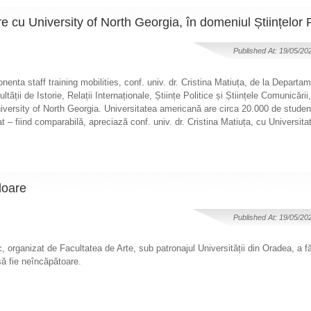
 cu University of North Georgia, în domeniul Științelor P
Published At: 19/05/20
nta staff training mobilities, conf. univ. dr. Cristina Matiuța, de la Departam
ltății de Istorie, Relații Internaționale, Științe Politice și Științele Comunicării,
versity of North Georgia. Universitatea americană are circa 20.000 de studen
at – fiind comparabilă, apreciază conf. univ. dr. Cristina Matiuța, cu Universit
loare
Published At: 19/05/20
, organizat de Facultatea de Arte, sub patronajul Universității din Oradea, a f
 să fie neîncăpătoare.