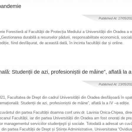
e pandemie
Published At: 17/05/20
rie Forestieră al Facultății de Protecția Mediului a Universității din Oradea a 
estionarea durabilă a resurselor pădurii, responsabilitate economică, socială 
ție, fiind desfășurat, de această dată, în incinta facultății dar și online.
ală: Studenții de azi, profesioniștii de mâine”, aflată la a
Published At: 13/05/20
21, Facultatea de Drept din cadrul Universității din Oradea desfășoară în spați
ernațională: Studenții de azi, profesioniștii de mâine”, aflată la a IV –a ediție.
cuvântul din partea Facultății doamna conf.univ.dr. Lavinia Onica-Chipea, dir
ecanul Facultății, iar din partea Universității din Oradea am fost onorați de p
or managementul serviciilor studenţeşti şi sociale. Totodată a adresat un cuv
din partea Facultății de Drept și Științe Administrative, Universitatea “Ovidiu