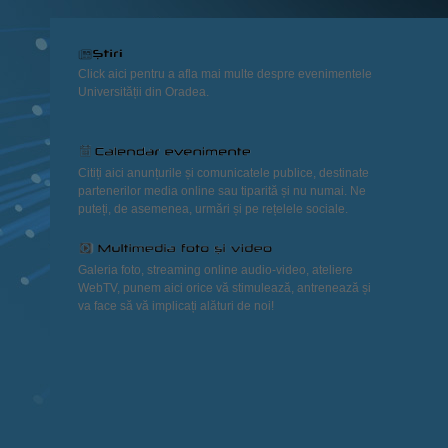
Click aici pentru a afla mai multe despre evenimentele
Universității din Oradea.
Citiți aici anunțurile și comunicatele publice, destinate
partenerilor media online sau tiparită și nu numai. Ne
puteți, de asemenea, urmări și pe rețelele sociale.
Galeria foto, streaming online audio-video, ateliere
WebTV, punem aici orice vă stimulează, antrenează și
va face să vă implicați alături de noi!