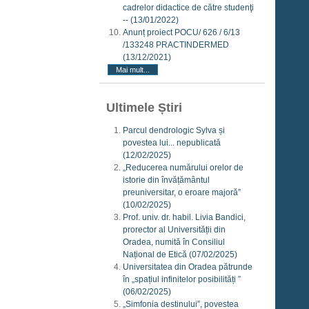
cadrelor didactice de către studenţi
--
(13/01/2022)
Anunț proiect POCU/ 626 / 6/13
/133248 PRACTINDERMED
(13/12/2021)
Mai mult...
Ultimele Știri
Parcul dendrologic Sylva și
povestea lui... nepublicată
(12/02/2025)
„Reducerea numărului orelor de
istorie din învățământul
preuniversitar, o eroare majoră”
(10/02/2025)
Prof. univ. dr. habil. Livia Bandici,
prorector al Universității din
Oradea, numită în Consiliul
Național de Etică
(07/02/2025)
Universitatea din Oradea pătrunde
în „spațiul infinitelor posibilități ”
(06/02/2025)
„Simfonia destinului”, povestea