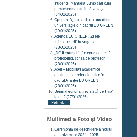
studentei Manuela Bumb sau cum
perseverența confirmă vocația
(04/02/2025)
Oportunități de studiu la una dintre
universitățile din cadrul EU GREEN
(29/01/2025)
Agenda EU GREEN. „Zilele
Infrastructurii” la Angers
(28/01/2025)
„DO It Yourself…” o carte dedicată
profesorilor, scrisă de profesori
(28/01/2025)
Apel – Mobilități academice
destinate cadrelor didactice în
cadrul Alianței EU GREEN
(28/01/2025)
Semnal editorial, revista „Între timp”
la nr. 2
(27/01/2025)
Mai mult...
Multimedia Foto și Video
Ceremonia de deschidere a noului
an universitar 2024 - 2025