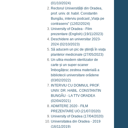
(01/10/2024)
Rectorul Universității din Oradea,
prof. univ. dr. habil. Constantin
Bungău, interviu podcast „Viața pe
contrasens”
(12/02/2024)
University of Oradea - Film
prezentare (English)
(19/11/2023)
Deschidere an universitar 2023-
2024
(02/10/2023)
Să aducem un pic de știință în viața
plantelor medicinale
(27/05/2023)
Un ultra-modern sterilizator de
carte și un super-scaner
îmbogățesc zestrea materială a
bibliotecii universitare orădene
(03/02/2022)
INTERVIU CU DOMNUL PROF.
UNIV. DR. HABIL. CONSTANTIN
BUNGĂU - LA TTV ORADEA
(02/04/2021)
ADMITERE 2020 - FILM
PREZENTARE UO
(21/07/2020)
University of Oradea
(17/04/2020)
Universitatea din Oradea - 2019
(16/11/2019)