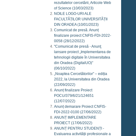
rezultatelor cercetării, Articole Web
of Science
(10/03/2023)
NOILE LOGO-URI ALE
FACULTĂȚILOR UNIVERSITĂȚII
DIN ORADEA
(10/01/2023)
Comunicat de presă. Anunț
finalizare proiect CNFIS-FDI-2022-
0058
(28/12/2022)
"Comunicat de presă - Anunţ
lansare proiect „Implementarea de
tehnologii digitale în Universitatea
din Oradea (DigitalUO)”
(06/10/2022)
„Noaptea Cercetătorilor” – ediția
2022, la Universitatea din Oradea
(22/09/2022)
Anunț finalizare Proiect
POCU/379/6/21/124651
(12/07/2022)
Anunț demarare Proiect CNFIS-
FDI-2022-0100
(27/06/2022)
ANUNȚ IMPLEMENTARE
PROIECT
(17/06/2022)
ANUNȚ PENTRU STUDENȚI -
Evaluarea activității profesionale a