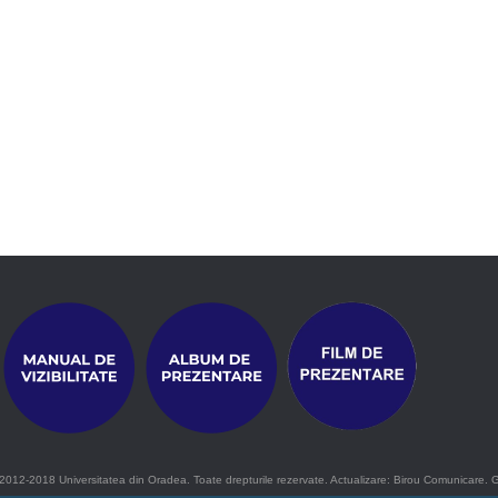
2012-2018 Universitatea din Oradea. Toate drepturile rezervate. Actualizare: Birou Comunicare. 