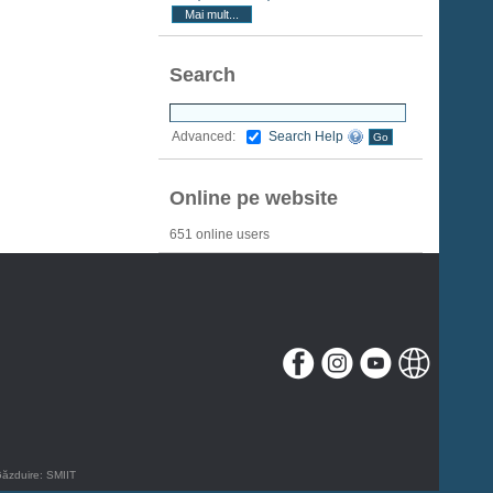
Mai mult...
Search
Search Help
Advanced:
Online pe website
651 online users
Găzduire:
SMIIT